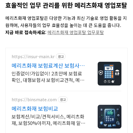
효율적인 업무 관리를 위한 메리츠화재 영업포탈
메리츠화재 영업포탈은 다양한 기능과 최신 기술로 영업 활동을 지
원하며, 사용자들의 업무 효율성을 높이는 데 큰 도움을 줍니다.
지금 바로 접속하세요
:
메리츠화재
영업포탈
업무포탈
https://insur-main.kr
광고
메리츠화재 보험료계산 보험사별
보험료조회
인증없이!가입없이! 2초만에 보험료
확인, 대형보험사 보험비교견적, 메리
츠화재
https://binsmate.com
광고
메리츠화재 보험비교
보험계산/비교/견적서비스, 메리츠화
재, 보험50%아끼자, 메리츠화재 알뜰
살뜰 가성비 보험 찾기, 보험 가입의