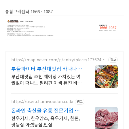
통합고객센터 1666 - 1087
https://map.naver.com/p/entry/place/17762480
광고
07
부들파이터 부산대맛집 바나나잎
위 육해공 바베큐
부산대맛집 추천 웨이팅 가치있는 여
권없이 떠나느 필리핀 이색 퓨전 바베
큐 전문점 연인, 친구, 가족 소중한 사
람들과 이색적이고 맛있는 식사를 경
험해보세요 !!
https://user.chamwoodon.co.kr
광고
온라인 축산물 유통 전문기업 도
매 첫 거래는 3% 할인
한우거세, 한우암소, 육우거세, 한돈,
윗등심,아랫등심,안심