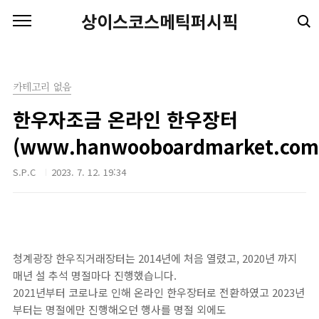
본문 바로가기
상이스코스메틱퍼시픽
카테고리 없음
한우자조금 온라인 한우장터
(www.hanwooboardmarket.com
S.P.C
2023. 7. 12. 19:34
청계광장 한우직거래장터는 2014년에 처음 열렸고, 2020년 까지
매년 설 추석 명절마다 진행했습니다.
2021년부터 코로나로 인해 온라인 한우장터로 전환하였고 2023년
부터는 명절에만 진행해오던 행사를 명절 외에도