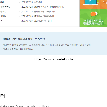
https://www.kdaedu1.or.kr
센터
r/Main.cmd?cmd=academyUser