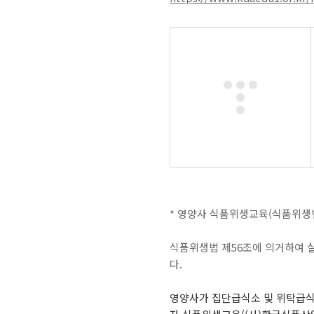
* 영양사 식품위생교육(식품위생법 
식품위생법 제56조에 의거하여 
다.
영양사가 집단급식소 및 위탁급식