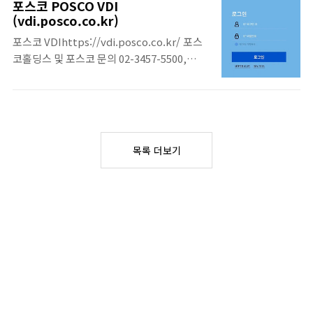
가서비스에 1박당 조식제공여부와, 부대시설
포스코 POSCO VDI
지식을 갖춘 전문가들실질적인 학습 지원평가
무료이용가능 여부, 추가적인 혜택등에 대해
(vdi.posco.co.kr)
와 피드백 시스템학습 성과 평가개인 맞춤형
서도 안내가 되고 있습니다. 서울교통공사
포스코 VDIhttps://vdi.posco.co.kr/ 포스
피드백 제공참여와 상호작용토론 게시판실시
2024년 하계휴양소 리스
코홀딩스 및 포스코 문의 02-3457-5500,
간 채팅팀 프로젝트와 협력 학습자주 묻는 질
트 https://smetro.cjtone.co.kr/se/i..
080-699-4000 (국내)그룹사 Help 031-723-
문주요 기능 소개교육 과정 참여 방법학습 자
1999 (08:00~18:00)
료 접근 방법 1. 지방공기업평가원 사이버연
수원 홈페이지 소개 지방공기업평가원 사이버
연수원은 지방공기업 및 공공기관 종사자들을
대상으로 한 역량 강화를 목표로 하는 온라인
목록 더보기
교육 플랫폼입니다. 이 플랫폼은 최신 교육 콘
텐츠와 효과적인 학습 도구를 활용하여 사용자
들이 효율적으로 지식을 습득할..