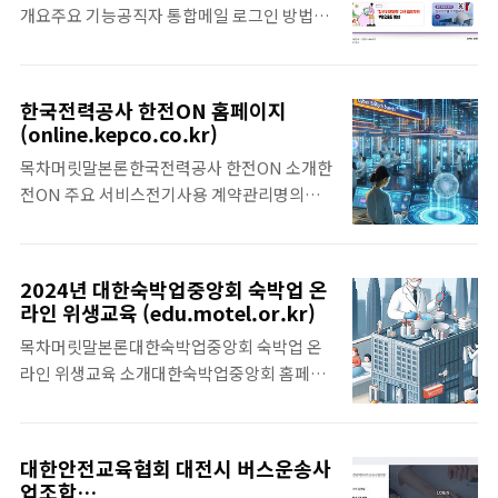
개요주요 기능공직자 통합메일 로그인 방법
Onlinemed hyundai.onlinemed.kr 이번
GPKI 인증서 발급EPKI 인증서 발급주요 사용
글에서는 현대자동차 온라인 메드의 주요 기능
사례결론 1. 서론공직자 통합메일 시스템
과 서비스, 로그인 방법 및 고객센터 정보를 안
(https://mail.korea.kr)은 대한민국 정부
내해 드리겠습니다. 2. 현대자동차 온라인 메
한국전력공사 한전ON 홈페이지
공직자들을 위한 전자메일 웹메일 서비스로,
드 소개2.1 사이트 개요현대자동차 온라인 메
(online.kepco.co.kr)
효율적이고 안전한 공식 커뮤니케이션을 지원
드는 임직원들이 건강검진, 가족 독감 예방접
목차머릿말본론한국전력공사 한전ON 소개한
합니다. 이번 글에서는 공직자 통합메일 접속
종 등의 건강관리 서비스를 온라인으로 쉽게
전ON 주요 서비스전기사용 계약관리명의변
주소 및 시스템의 주요 기능과 로그인 방법, 사
이용할 수 있도록 설계된 플랫폼입니다...
경요금조회 및 납부이사 정산아파트 세대 등록
용 사례에 대해 알아보겠습니다.2. 공직자 통
TV 수신료 분리 납부에너지 캐시백한전ON 고
합메일 시스템 소개2.1 서비스 개요공직자 통
객센터 정보자주 묻는 질문맺음말머릿말한국
합메일 시스템은 정부 공직자들이 안전하게 문
2024년 대한숙박업중앙회 숙박업 온
전력공사는 디지털 변화를 통해 고객의 편의를
서와 메시지를 송수신할 수 있도록 설계된 전
라인 위생교육 (edu.motel.or.kr)
높이고자 사이버지점을 종료하고 새로운 서비
자메일 서비스입니다. 이 시스템은 보안과 신
목차머릿말본론대한숙박업중앙회 숙박업 온
스 플랫폼인 "한전ON"을 도입했습니다. 한전
뢰성을 강조하여 정부 내부의 안전한 정보 교
라인 위생교육 소개대한숙박업중앙회 홈페이
ON은 다양한 전기 관련 서비스를 제공하여 사
환을 보장합니다.2.2 주요 기능보안 강화: G..
지 바로가기신규회원 이용방법기존회원 이용
용자들에게 향상된 편의성과 접근성을 제공합
방법맺음말머릿말대한숙박업중앙회 숙박업
니다. 기존 사이버지점에서 제공하던 모든 서
온라인 위생교육은 숙박업소의 위생 상태를 개
비스를 한전온에서도 그대로 이용하실 수 있으
대한안전교육협회 대전시 버스운송사
선하고, 고객에게 더욱 쾌적한 환경을 제공하
니 걱정하지 않으셔도 됩니다. 오늘 한전ON
업조합