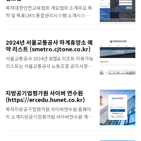
기 위해 마련되었습니다. 이번 글에서는 온라
(https://daejeonbus.esafetykorea.or.kr)
홈페이지 주소와 이용할 수 있는 기능등에 대
목차대한안전교육협회 개요협회 소개주요 목
인 위생교육의 이용 방법과 관련 정보를 안내
해서 상세히 소개해드리겠습니다. 본론한국전
적 및 목표LMS 통합관리시스템 소개시스템
드리겠습니다.본론대한숙박업중앙회 숙박업
력공사 한전ON 소개한전ON은 한국전력공사
개요주요 기능 및 특징로그인 및 회원가입 절
온라인 위생교육 소개대한숙박업중앙회에서
의 새로운 서비스 플랫폼으로, 전기..
차로그인 방법회원가입 방법교육 과정 안내제
제공하는 숙박업 온라인 위생교육은 숙박업소
공되는 교육 과정과정 등록 및 수강 방법학습
운영자 및 직원들이 위생 관련 지식을 습득하
2024년 서울교통공사 하계휴양소 예
관리 및 평가학습 진행 관리평가 및 인증 방법
고, 이를 통해 고객들에게 쾌적하고 안전한 환
약 리스트 (smetro.cjtone.co.kr)
고객 지원 및 문의자주 묻는 질문(FAQ)고객 지
경을 제공할 수 있도록 돕는 교육 프로그램입
서울교통공사 2024년 호텔& 리조트 이용가능
원 및 문의처 정보 1. 대한안전교육협회 개요
니다. 대한숙박업중앙회 홈페이지 바로가기숙
리스트는 서울교통공사 노동조합 공지사항에
협회 소개대한안전교육협회는 안전 교육 및 훈
박업 온라인 위생교육을 수강하기 위해서는 대
상세하게 올라와 있습니다. 2024년 하계휴양
련을 통해 안전 문화를 확산시키고자 하는 기
한숙박업중앙회 홈페이지에 접속해야 합니다.
소 테마는 바다테마, 물놀이테마, Adult OR
관입니다. 다양한 분야의 안전 교육을 제공하
대한숙박업..
More, New Face (신규호텔&리조트), 5star
여, 개인과 조직이 안전한 환경을 조성할 수 있
지방공기업평가원 사이버 연수원
하이엔드 호텔 등으로 구성되어 있습니다. 호
도록 돕습니다. 대전 버스운송사업조합 연수
(https://ercedu.hunet.co.kr)
텔 위치와 설립연도 홈페이지 정보 그리고 시
원 대전시 버스운송사업조합고객센터 1644-
목차지방공기업평가원 사이버연수원 홈페이
설형태 숙박하게 될 평형구조와 입장 가능 인
8771 학습장애 및 기술지원센터 070-4852-
지 소개지방공기업평가원 사이버연수원 개요
원, 서울교통공사 하계휴양소에 임차가능한
6251,8 평일 09:00 ~ 18:00 점심 12..
온라인 교육의 혁신적인 플랫폼효율적인 학습
수량 그리고 실제 부담해야 하는 개인부담금이
환경교육 과정 소개다양한 교육 과정 제공기초
호텔 리조트별로 안내되고 있습니다. 또한 부
과정, 심화 과정, 전문 과정전문 강사진경험과