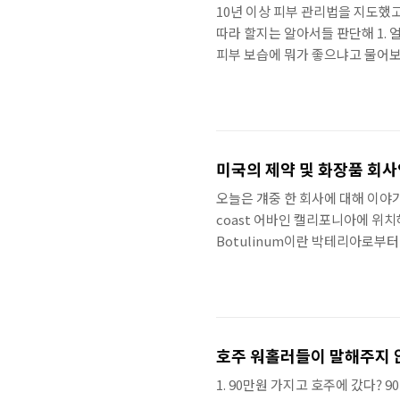
10년 이상 피부 관리법을 지도했고
따라 할지는 알아서들 판단해 1.
피부 보습에 뭐가 좋으냐고 물어보
"피부 관리에는 세안과 보습 크림
의 것을 써서 샘플을 뿌리고 다녔
보니까 188명..
미국의 제약 및 화장품 회사
오늘은 걔중 한 회사에 대해 이야기 해
coast 어바인 캘리포니아에 위치
Botulinum이란 박테리아로부
로서 돈을 쓸어담았다. 엄청 돈을 
며 인수제의를 하는데... 결국 Ac
호주 워홀러들이 말해주지 
1. 90만원 가지고 호주에 갔다?