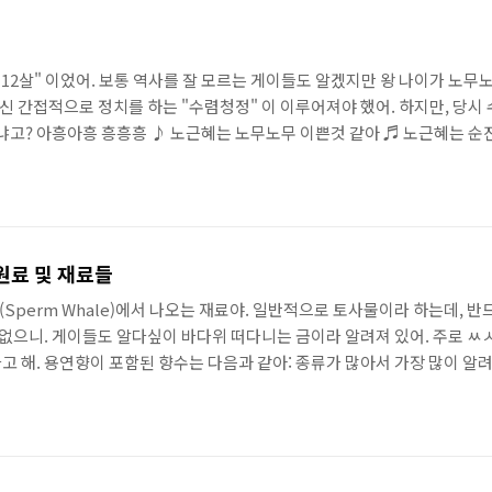
"12살" 이었어. 보통 역사를 잘 모르는 게이들도 알겠지만 왕 나이가 노
 간접적으로 정치를 하는 "수렴청정" 이 이루어져야 했어. 하지만, 당시
리냐고? 아흥아흥 흥흥흥 ♪ 노근혜는 노무노무 이쁜것 같아 ♬ 노근혜는 순
헌왕후는 이미 노짱 따라 갔고, 단종의 엄마인 현덕왕후 역시 단종을 출산하
이 싸이코새끼에...레즈새끼까지 있어서 다 이혼을 했기에 왕비가 없었어.
원료 및 재료들
유고래 (Sperm Whale)에서 나오는 재료야. 일반적으로 토사물이라 하는데,
이 없으니. 게이들도 알다싶이 바다위 떠다니는 금이라 알려져 있어. 주로 ㅆ
 해. 용연향이 포함된 향수는 다음과 같아: 종류가 많아서 가장 많이 알려진
Essenza 2. Victoria's Secret: Angel 3. Issey Miyake: L'Eau d'Isse
5. FCU..