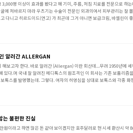
 3,000명 이상이 효과를 봤다고 해 기미, 주름, 처짐 치료를 전문으로 하는
 얼굴에 처바르지 마라 우츠기는 수술이 전문인 외과의여서 피부관리는 잘
고 다니고 히르드이드(연고) 가 최곤데 그거 아니면 보급크림, 바셀린이 
이 매우 주요하다." 이렇게 나와 있다고 하네 그래서 화장품이나 팔아먹으
는데 시판되지는 않았다고 해 이유는 우츠기 센세가 미용 건강검진을 신설해
인 알러간 ALLERGAN
보고자 한다. 바로 알러간 (Allergan) 이란 회산데...무려 1950년에 
해 있다.머 국내 잘 알려진 메디톡스의 원조격인 이 회사는 기존 보튬리즘을 초
터 보톡스를 발명했는데. 그렇다. 여자의 허영심을 상대로 보톡스와 각종 화
많이 번 나머지 마치 일베충들이 김치녀한테 봊빨하듯이 Valeant를 비롯한
tavis라는 회사가 알러간을 낚아채기 이른다. 그것도 무려 한화로 하면 약 70
않는 불편한 진실
 90만원이라고 하면 많은 돈 같아 보이겠지만 호주달러로 현 시세 환산시 약 8