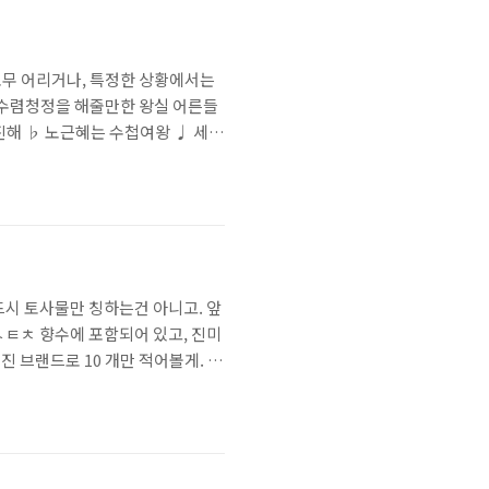
무노무 어리거나, 특정한 상황에서는
 수렴청정을 해줄만한 왕실 어른들
진해 ♭ 노근혜는 수첩여왕 ♩ 세종
다가 노짱을 따라갔어.. 단종 아
 그래서 문종이 살아있었을 당시
 반드시 토사물만 칭하는건 아니고. 앞
ㅅㅌㅊ 향수에 포함되어 있고, 진미
 브랜드로 10 개만 적어볼게. 1.
y Pour Homme Intense 4.