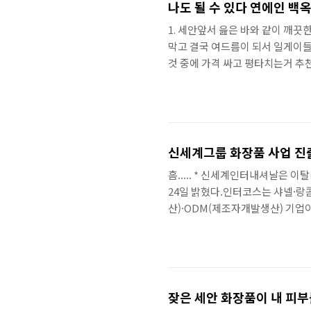
나도 될 수 있다 연에인 백
1. 세안앞서 읊은 바와 같이 깨
막고 결국 여드름이 되서 일게이들
것 중에 가격 싸고 평타치는거 추
서도 많이 팔아대용량 사면 750
에 저자극이래 좋대천조국 성님들은 
닦아도 좋아. [시..
신세계그룹 화장품 사업 진출
흠..... * 신세계인터내셔날은
24일 밝혔다.인터코스는 샤넬·랑
산)·ODM(제조자개발생산) 기업이
터코스 코리아는 경기도 오산 가장
획이다. * 신세계인터내셔날은 지
스웨덴 향수 브랜드 '바이레도'..
잦은 세안 화장품이 내 피