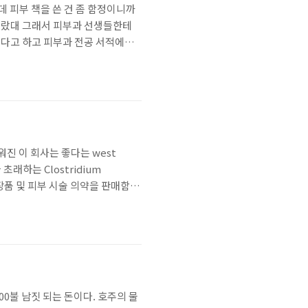
데 피부 책을 쓴 건 좀 함정이니까
 몰랐대 그래서 피부과 선생들한테
좋다고 하고 피부과 전공 서적에도
려고 방부제도 안 쓰고 원료도 최상
서 227명의 여성 환자를 검진해
세워진 이 회사는 좋다는 west
래하는 Clostridium
장품 및 피부 시술 의약을 판매함으
 Actavis란 제약회사들이 봊빨하
조원에 가까운 돈에 ..
00불 남짓 되는 돈이다. 호주의 물