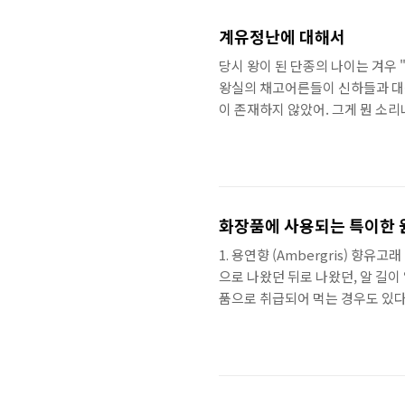
계유정난에 대해서
당시 왕이 된 단종의 나이는 겨우 
왕실의 채고어른들이 신하들과 대신
이 존재하지 않았어. 그게 뭔 소
의 마누라이지 단종의 할머니인 소
빠인 문종의 부인은 앞서 말했다싶
영의정이었던 "황보인..
화장품에 사용되는 특이한 
1. 용연향 (Ambergris) 향
으로 나왔던 뒤로 나왔던, 알 길
품으로 취급되어 먹는 경우도 있다고
Giorgio Armani: Acqua di Gio 
Versace: Metal Jeans Women 