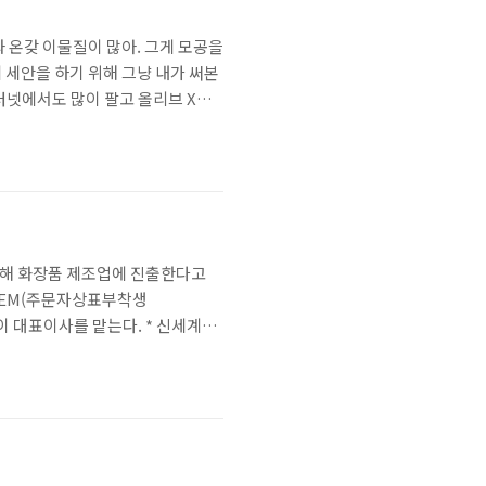
 온갖 이물질이 많아. 그게 모공을
세안을 하기 위해 그냥 내가 써본
터넷에서도 많이 팔고 올리브 X에
나 기타 화학약품이 안들어서 피부
는 게이들은 저거 사다가 전신을 다
설립해 화장품 제조업에 진출한다고
 OEM(주문자상표부착생
이 대표이사를 맡는다. * 신세계인
내년 하반기부터 생산에 돌입할 계
적으로 뛰어들었고, 지난해 하반기