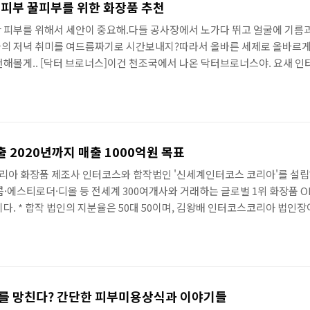
옥피부 꿀피부를 위한 화장품 추천
끗한 피부를 위해서 세안이 중요해.다들 공사장에서 노가다 뛰고 얼굴에 기름과
의 저녁 취미를 여드름짜기로 시간보내지?따라서 올바른 세제로 올바르게 
천해볼게.. [닥터 브로너스]이건 천조국에서 나온 닥터브로너스야. 요새 인
미리인데 대략 3만원이면 살거야.그거면 일게이들 1년을 쓸거야계면활성제
저거 가지고 얼굴, 머리, 몸까지 다 딲는대.근데 난 얼굴만 닦는데 돈 없
 2020년까지 매출 1000억원 목표
 이탈리아 화장품 제조사 인터코스와 합작법인 '신세계인터코스 코리아'를 
콤·에스티로더·디올 등 전세계 300여개사와 거래하는 글로벌 1위 화장품
다. * 합작 법인의 지분율은 50대 50이며, 김왕배 인터코스코리아 법인장
산업단지 내에 생산공장과 R&D(연구개발) 혁신센터를 만들고, 이르면 
난 2012년 색조화장품 브랜드 '비디비치'를 인수하며 화장품 사업에 본격
부를 망친다? 간단한 피부미용상식과 이야기들